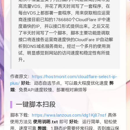
高流量VDS，并花了两天时间写了一套程序，在
每台VDS上都部署一套程序，用来获取相应运营
商连接目前已知的1786880个CloudFlare IP中速
度最快的IP，并以接口形式提供出来。之后又花
了半天时间写了一个脚本，脚本主要功能是调取
接口将连接各运营商速度快的CloudFare IP自动解
析到DNS域名服务商处。经过一个多月的使用测
试，明显感觉到网站的访问速度和稳定性有所提
升。
作者原文：
https://hostmonit.com/cloudflare-select-ip-
plus/
好处
：动态自选节点，可以最大程度优化速度
弊
端
：免费API速度较慢、部署相对麻烦等
一键脚本扫段
脚本下载：
https://wwa.lanzous.com/idg1Kj87nsf
具体
使用方法见
使用说明.txt
即可
好处
：运行简单，轻松使
用，速度可靠
弊端
：1.静态IP需要经常扫段，否则难以保