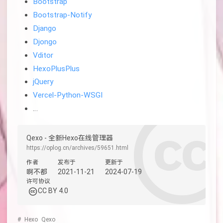
Bootstrap
Bootstrap-Notify
Django
Djongo
Vditor
HexoPlusPlus
jQuery
Vercel-Python-WSGI
…
Qexo - 全新Hexo在线管理器
https://oplog.cn/archives/59651.html
作者
发布于
更新于
啊不都
2021-11-21
2024-07-19
许可协议
CC BY 4.0
#
Hexo
Qexo