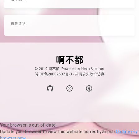
最新评论
© 2019 啊不都
Powered by
Hexo
&
Icarus
陇ICP备20002637号-3
-
共
请求失败
个访客
Your browser is out-of-date!
Update your browser to view this website correctly.&npsb;
Update my
browser now