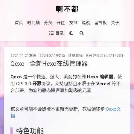
首页
时间轴
分类
开往
友链
说说
留言板
关于
目录
2021-11-21
发表
2024-07-19
更新
建站教程
9 分钟读完 (大约1423个字)
Qexo - 全新Hexo在线管理器
Qexo
是一个快速、强大、美观的在线
Hexo 编辑器
。使
用 GPL3.0
开源
协议。支持包括且不限于在
Vercel
等平
台部署，为您的静态博客添加
动态
的元素
该文章可能不会随版本更新而更新，教程请移步
Qexo文
档
特色功能