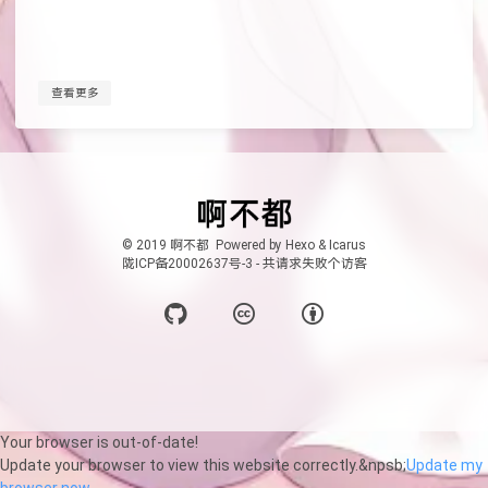
查看更多
© 2019 啊不都
Powered by
Hexo
&
Icarus
陇ICP备20002637号-3
-
共
请求失败
个访客
Your browser is out-of-date!
Update your browser to view this website correctly.&npsb;
Update my