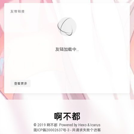
友情链接
友链加载中...
查看更多
© 2019 啊不都
Powered by
Hexo
&
Icarus
陇ICP备20002637号-3
-
共
请求失败
个访客