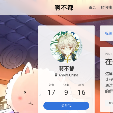
首页
时间轴
标签
2022
在
啊不都
这篇
Amoy, China
让程
通过
文章
分类
标签
17
9
16
的解
阅
关注我