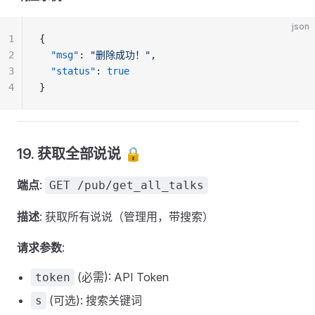
json
1
{
2
  "msg"
: 
"删除成功！"
,
3
  "status"
: 
true
4
}
19. 获取全部说说 🔒
端点
:
GET /pub/get_all_talks
描述
: 获取所有说说（管理用，带搜索）
请求参数
:
(必需): API Token
token
(可选): 搜索关键词
s