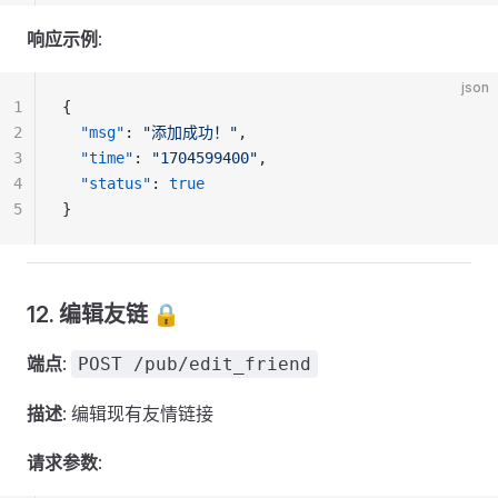
响应示例
:
json
1
{
2
  "msg"
: 
"添加成功！"
,
3
  "time"
: 
"1704599400"
,
4
  "status"
: 
true
5
}
12. 编辑友链 🔒
端点
:
POST /pub/edit_friend
描述
: 编辑现有友情链接
请求参数
: