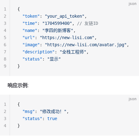
json
1
{
2
  "token"
: 
"your_api_token"
,
3
  "time"
: 
"1704599400"
, 
// 友链ID
4
  "name"
: 
"李四的新博客"
,
5
  "url"
: 
"https://new-lisi.com"
,
6
  "image"
: 
"https://new-lisi.com/avatar.jpg"
,
7
  "description"
: 
"全栈工程师"
,
8
  "status"
: 
"显示"
9
}
响应示例
:
json
1
{
2
  "msg"
: 
"修改成功！"
,
3
  "status"
: 
true
4
}