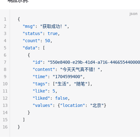
响应示例
:
json
1
{
2
  "msg"
: 
"获取成功！"
,
3
  "status"
: 
true
,
4
  "count"
: 
50
,
5
  "data"
: [
6
    {
7
      "id"
: 
"550e8400-e29b-41d4-a716-446655440000
8
      "content"
: 
"今天天气真不错！"
,
9
      "time"
: 
"1704599400"
,
10
      "tags"
: [
"生活"
, 
"随笔"
],
11
      "like"
: 
5
,
12
      "liked"
: 
false
,
13
      "values"
: {
"location"
: 
"北京"
}
14
    }
15
  ]
16
}