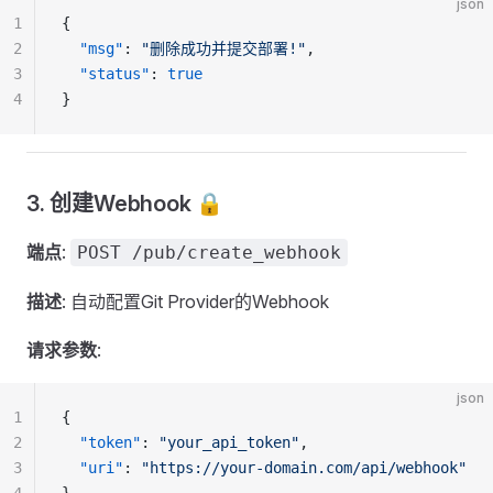
json
1
{
2
  "msg"
: 
"删除成功并提交部署!"
,
3
  "status"
: 
true
4
}
3. 创建Webhook 🔒
端点
:
POST /pub/create_webhook
描述
: 自动配置Git Provider的Webhook
请求参数
:
json
1
{
2
  "token"
: 
"your_api_token"
,
3
  "uri"
: 
"https://your-domain.com/api/webhook"