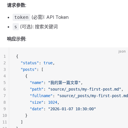
请求参数
:
(必需): API Token
token
(可选): 搜索关键词
s
响应示例
:
json
1
{
2
  "status"
: 
true
,
3
  "posts"
: [
4
    {
5
      "name"
: 
"我的第一篇文章"
,
6
      "path"
: 
"source/_posts/my-first-post.md"
,
7
      "fullname"
: 
"source/_posts/my-first-post.md
8
      "size"
: 
1024
,
9
      "date"
: 
"2026-01-07 10:30:00"
10
    }
11
  ]