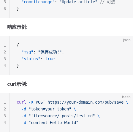
5
  "commitchange"
: 
"Update article"
 // 可选
6
}
响应示例
:
json
1
{
2
  "msg"
: 
"保存成功!"
,
3
  "status"
: 
true
4
}
curl示例
:
bash
1
curl
 -X
 POST
 https://your-domain.com/pub/save
 \
2
  -d
 "token=your_token"
 \
3
  -d
 "file=source/_posts/test.md"
 \
4
  -d
 "content=Hello World"