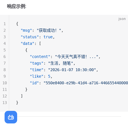
响应示例
:
json
1
{
2
  "msg"
: 
"获取成功！"
,
3
  "status"
: 
true
,
4
  "data"
: [
5
    {
6
      "content"
: 
"今天天气真不错！..."
,
7
      "tags"
: 
"生活, 随笔"
,
8
      "time"
: 
"2026-01-07 10:30:00"
,
9
      "like"
: 
5
,
10
      "id"
: 
"550e8400-e29b-41d4-a716-446655440000
11
    }
12
  ]
13
}