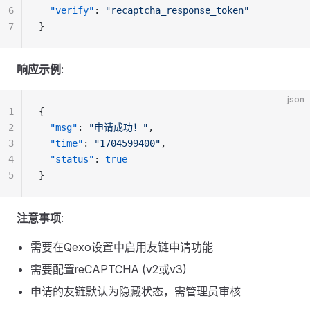
6
  "verify"
: 
"recaptcha_response_token"
7
}
响应示例
:
json
1
{
2
  "msg"
: 
"申请成功！"
,
3
  "time"
: 
"1704599400"
,
4
  "status"
: 
true
5
}
注意事项
:
需要在Qexo设置中启用友链申请功能
需要配置reCAPTCHA (v2或v3)
申请的友链默认为隐藏状态，需管理员审核