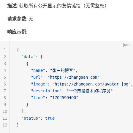
描述
: 获取所有公开显示的友情链接（无需鉴权）
请求参数
: 无
响应示例
:
json
1
{
2
  "data"
: [
3
    {
4
      "name"
: 
"张三的博客"
,
5
      "url"
: 
"https://zhangsan.com"
,
6
      "image"
: 
"https://zhangsan.com/avatar.jpg"
,
7
      "description"
: 
"一个热爱技术的程序员"
,
8
      "time"
: 
"1704599400"
9
    }
10
  ],
11
  "status"
: 
true
12
}