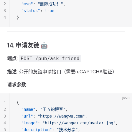
2
  "msg"
: 
"删除成功！"
,
3
  "status"
: 
true
4
}
14. 申请友链 🤖
端点
:
POST /pub/ask_friend
描述
: 公开的友链申请接口（需要reCAPTCHA验证）
请求参数
:
json
1
{
2
  "name"
: 
"王五的博客"
,
3
  "url"
: 
"https://wangwu.com"
,
4
  "image"
: 
"https://wangwu.com/avatar.jpg"
,
5
  "description"
: 
"技术分享"
,