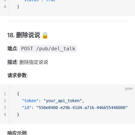
4
}
18. 删除说说 🔒
端点
:
POST /pub/del_talk
描述
: 删除指定说说
请求参数
:
json
1
{
2
  "token"
: 
"your_api_token"
,
3
  "id"
: 
"550e8400-e29b-41d4-a716-446655440000"
4
}
响应示例
: