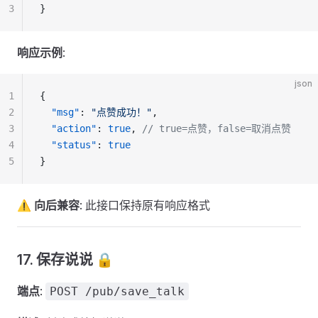
3
}
响应示例
:
json
1
{
2
  "msg"
: 
"点赞成功！"
,
3
  "action"
: 
true
, 
// true=点赞，false=取消点赞
4
  "status"
: 
true
5
}
⚠️ 向后兼容
: 此接口保持原有响应格式
17. 保存说说 🔒
端点
:
POST /pub/save_talk