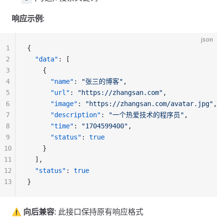
响应示例
:
json
1
{
2
  "data"
: [
3
    {
4
      "name"
: 
"张三的博客"
,
5
      "url"
: 
"https://zhangsan.com"
,
6
      "image"
: 
"https://zhangsan.com/avatar.jpg"
,
7
      "description"
: 
"一个热爱技术的程序员"
,
8
      "time"
: 
"1704599400"
,
9
      "status"
: 
true
10
    }
11
  ],
12
  "status"
: 
true
13
}
⚠️ 向后兼容
: 此接口保持原有响应格式