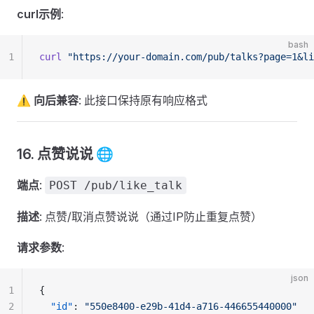
curl示例
:
bash
1
curl
 "https://your-domain.com/pub/talks?page=1&li
⚠️ 向后兼容
: 此接口保持原有响应格式
16. 点赞说说 🌐
端点
:
POST /pub/like_talk
描述
: 点赞/取消点赞说说（通过IP防止重复点赞）
请求参数
:
json
1
{
2
  "id"
: 
"550e8400-e29b-41d4-a716-446655440000"