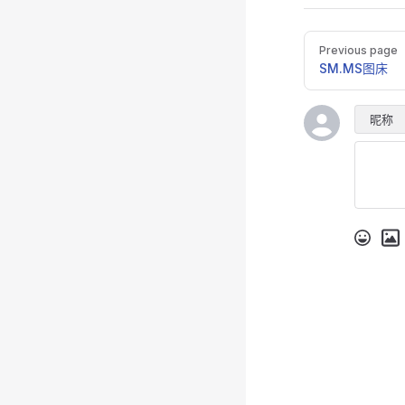
Pager
Previous page
SM.MS图床
昵称