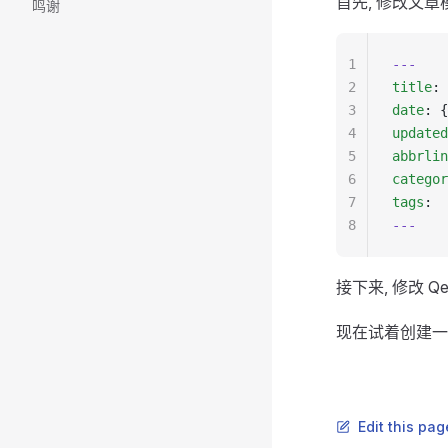
首先, 修改文章
鸣谢
1
---
2
title
: 
3
date
: {
4
updated
5
abbrlin
6
categor
7
tags
: 
8
---
接下来, 修改 Q
现在试着创建一
Edit this pag