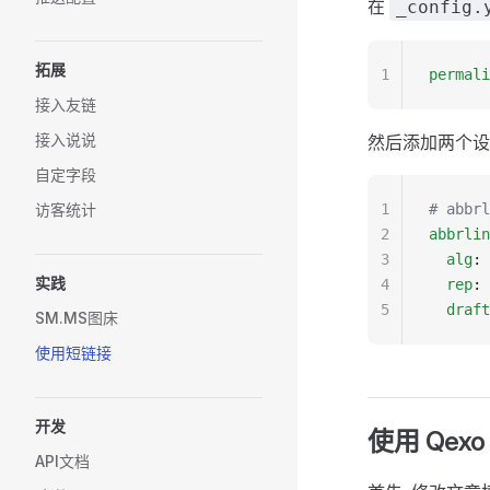
在
_config.
拓展
1
permali
接入友链
接入说说
然后添加两个设
自定字段
访客统计
1
# abbr
2
abbrlin
3
  alg
: 
实践
4
  rep
: 
5
  draft
SM.MS图床
使用短链接
开发
使用 Qex
API文档