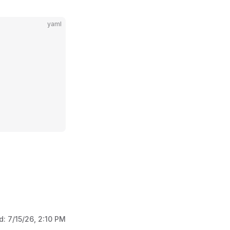
yaml
d:
7/15/26, 2:10 PM