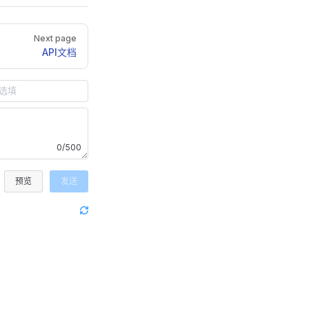
Next page
API文档
0/500
预览
发送