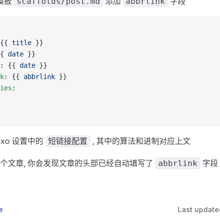
模板
添加
字段
scaffolds/post.md
abbrlink
{{ 
title
 }}
{ 
date
 }}
: {{ 
date
 }}
k
: {{ 
abbrlink
 }}
ies
: 
exo 设置中的
, 其中的算法和进制对应上文
短链接配置
个文章, 你会发现文章的头部已经自动填写了
字段
abbrlink
e
Last update