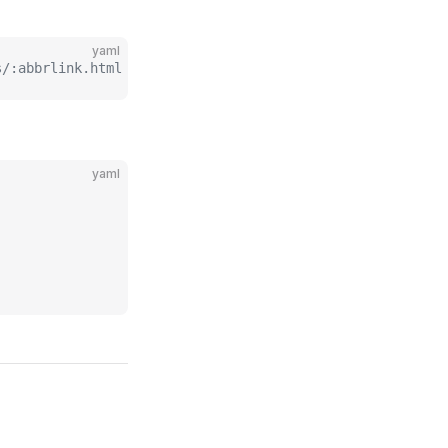
yaml
abbrlink.html
yaml